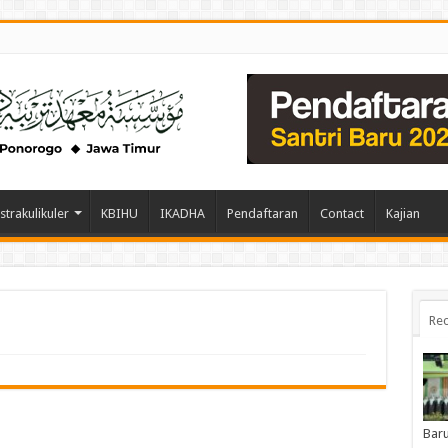
strakulikuler
KBIHU
IKADHA
Pendaftaran
Contact
Kajian
Rec
Baru