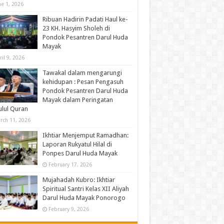
ne 1, 2026
Ribuan Hadirin Padati Haul ke-
23 KH. Hasyim Sholeh di
Pondok Pesantren Darul Huda
Mayak
ril 9, 2026
Tawakal dalam mengarungi
kehidupan : Pesan Pengasuh
Pondok Pesantren Darul Huda
Mayak dalam Peringatan
lul Quran
rch 11, 2026
Ikhtiar Menjemput Ramadhan:
Laporan Rukyatul Hilal di
Ponpes Darul Huda Mayak
February 17, 2026
Mujahadah Kubro: Ikhtiar
Spiritual Santri Kelas XII Aliyah
Darul Huda Mayak Ponorogo
February 9, 2026