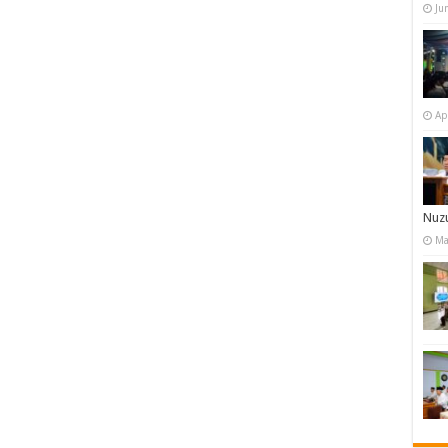
Ju
Ap
Nuzu
Ma