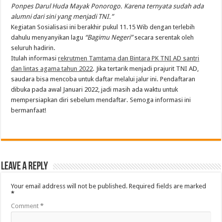
Ponpes
Darul
Huda
Mayak
Ponorogo
. Karena
ternyata
sudah
ada
alumni
dari
sini
yang
menjadi
TNI.”
Kegiatan
Sosialisasi
ini
berakhir
pukul
11.15
Wib
dengan
terlebih
dahulu
menyanyikan
lagu
“
Bagimu
Negeri”
secara
serentak
oleh
seluruh
hadirin
.
Itulah
informasi
rekrutmen
Tamtama
dan
Bintara
PK TNI AD
santri
dan
lintas
agama
tahun
2022
.
Jika
tertarik
menjadi
prajurit
TNI AD,
saudara
bisa
mencoba
untuk
daftar
melalui
jalur
ini
.
Pendaftaran
dibuka
pada
awal
Januari
2022,
jadi
masih
ada
waktu
untuk
mempersiapkan
diri
sebelum
mendaftar
.
Semoga
informasi
ini
bermanfaat
!
Leave a Reply
Your email address will not be published.
Required fields are marked
*
Comment
*