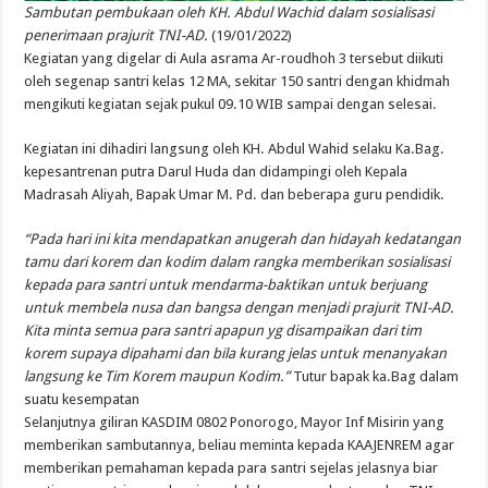
Sambutan
pembukaan
oleh KH. Abdul
Wachid
dalam
sosialisasi
penerimaan
prajurit
TNI-AD.
(19/01/2022)
Kegiatan
yang
digelar
di Aula asrama
Ar-roudhoh
3
tersebut
diikuti
oleh
segenap
santri
kelas
12 MA,
sekitar
150
santri
dengan
khidmah
mengikuti
kegiatan
sejak
pukul
09.10 WIB
sampai
dengan
selesai
.
Kegiatan
ini
dihadiri
langsung
oleh KH. Abdul Wahid
selaku
Ka.Bag
.
kepesantrenan
putra
Darul
Huda dan
didampingi
oleh
Kepala
Madrasah Aliyah, Bapak Umar M. Pd. dan
beberapa
guru
pendidik
.
“Pada
hari
ini
kita
mendapatkan
anugerah
dan
hidayah
kedatangan
tamu
dari
korem
dan
kodim
dalam
rangka
memberikan
sosialisasi
kepada
para
santri
untuk
mendarma-baktikan
untuk
berjuang
untuk
membela
nusa
dan
bangsa
dengan
menjadi
prajurit
TNI-AD.
Kita
minta
semua
para
santri
apapun
yg
disampaikan
dari
tim
korem
supaya
dipahami
dan
bila
kurang
jelas
untuk
menanyakan
langsung
ke
Tim
Korem
maupun
Kodim
.”
Tutur
bapak
ka.Bag
dalam
suatu
kesempatan
Selanjutnya
giliran
KASDIM 0802
Ponorogo
, Mayor Inf
Misirin
yang
memberikan
sambutannya
,
beliau
meminta
kepada
KAAJENREM agar
memberikan
pemahaman
kepada
para
santri
sejelas
jelasnya
biar