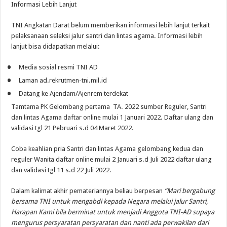
Informasi
Lebih
Lanjut
TNI Angkatan
Darat
belum
memberikan
informasi
lebih
lanjut
terkait
pelaksanaan
seleksi
jalur
santri
dan
lintas
agama.
Informasi
lebih
lanjut
bisa
didapatkan
melalui
:
•
Media
sosial
resmi
TNI AD
•
Laman
ad.rekrutmen-tni.mil.id
•
Datang
ke
Ajendam
/
Ajenrem
terdekat
Tamtama
PK
Gelombang
pertama
TA
. 2022
sumber
Reguler
,
Santri
dan
lintas
Agama daftar online
mulai
1
Januari
2022. Daftar
ulang
dan
validasi
tgl
21
Pebruari
s.d
04
Maret
2022.
Coba
keahlian
pria
Santri
dan
lintas
Agama
gelombang
kedua
dan
reguler
Wanita daftar online
mulai
2
Januari
s.d
Juli
2022 daftar
ulang
dan
validasi
tgl
11
s.d
22
Juli
2022.
Dalam
kalimat
akhir
pemateriannya
beliau
berpesan
“Mari
bergabung
bersama
TNI
untuk
mengabdi
kepada
Negara
melalui
jalur
Santri
,
Harapan
Kami
bila
berminat
untuk
menjadi
Anggota
TNI-AD
supaya
mengurus
persyaratan
persyaratan
dan
nanti
ada
perwakilan
dari