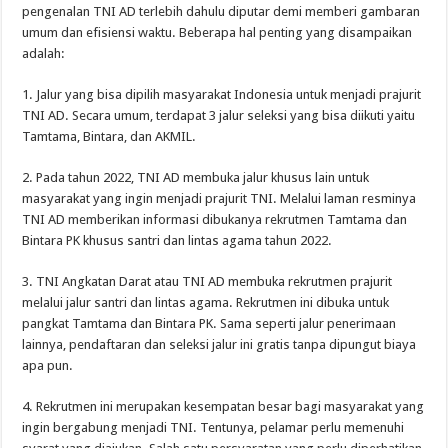
pengenalan
TNI AD
terlebih
dahulu
diputar
demi
memberi
gambaran
umum
dan
efisiensi
waktu
.
Beberapa
hal
penting
yang
disampaikan
adalah
:
1.
Jalur
yang
bisa
dipilih
masyarakat
Indonesia
untuk
menjadi
prajurit
TNI AD.
Secara
umum
,
terdapat
3
jalur
seleksi
yang
bisa
diikuti
yaitu
Tamtama
,
Bintara
, dan AKMIL.
2. Pada
tahun
2022, TNI AD
membuka
jalur
khusus
lain
untuk
masyarakat
yang
ingin
menjadi
prajurit
TNI.
Melalui
laman
resminya
TNI AD
memberikan
informasi
dibukanya
rekrutmen
Tamtama
dan
Bintara
PK
khusus
santri
dan
lintas
agama
tahun
2022.
3. TNI Angkatan
Darat
atau
TNI AD
membuka
rekrutmen
prajurit
melalui
jalur
santri
dan
lintas
agama.
Rekrutmen
ini
dibuka
untuk
pangkat
Tamtama
dan
Bintara
PK. Sama
seperti
jalur
penerimaan
lainnya
,
pendaftaran
dan
seleksi
jalur
ini
gratis
tanpa
dipungut
biaya
apa
pun.
4.
Rekrutmen
ini
merupakan
kesempatan
besar
bagi
masyarakat
yang
ingin
bergabung
menjadi
TNI.
Tentunya
,
pelamar
perlu
memenuhi