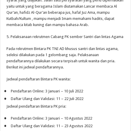
syarat
yang
diajukan
. Salah
satu
persyaratan
yang
perlu
diperhatikan
yaitu
untuk
yang
beragama
Islam
diutamakan
Lancar
membaca
Al
Qur’an,
hafidz
Al-Qur’an
beberapa
jus,
hafal
Juz
Ama,
mampu
Kutbah
/
Kultum
,
mampu
menjadi
Imam
memahami
hadits
,
dapat
membaca
kitab
kuning
dan
mampu
bahasa
Arab.
5.
Pelaksanaan
rekrutmen
Cabang
PK
sember
Santri
dan
lintas
Agama
Pada
rekrutmen
Bintara
PK TNI AD
khusus
santri
dan
lintas
agama,
seleksi
dilakukan
pada 1
gelombang
saja
.
Pelaksanaan
pendaftarannya
dilakukan
secara
terpisah
untuk
wanita
dan
pria
.
Berikut
ini
jadwal
pendaftarannya
.
Jadwal
pendaftaran
Bintara
PK
wanita
:
•
Pendaftaran
Online: 3
Januari
– 10
Juli
2022
•
Daftar
Ulang
dan
Validasi
: 11 – 22
Juli
2022
Jadwal
pendaftaran
Bintara
PK
pria
:
•
Pendaftaran
Online: 3
Januari
– 10
Agustus
2022
•
Daftar
Ulang
dan
Validasi
: 11 – 23
Agustus
2022