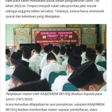
nanti
para
santri
memahami
pasal
dalam
pengrekrutan
calon
TNI
tahun
2022
ini
.
Ponpes
menjadi
salah
satu
prioritas
jalur
masuk
sebagai
anggota
militer
tersebut
.
Tentunya
,
semua
harus
memenuhi
syarat
dan
ketentuan
yang
ditetapkan
.
Penjelasan
materi
oleh KAAJENREM 081/DSJ
Madiun
kepada
para
santri
.
(19/1/2022)
Acara
kemudian
dilanjutkan
ke
sesi
pematerian
,
sebelum
KAAJENREM
081/DSJ
Madiun
memberikan
materi
seputar
pendaftaran
, video