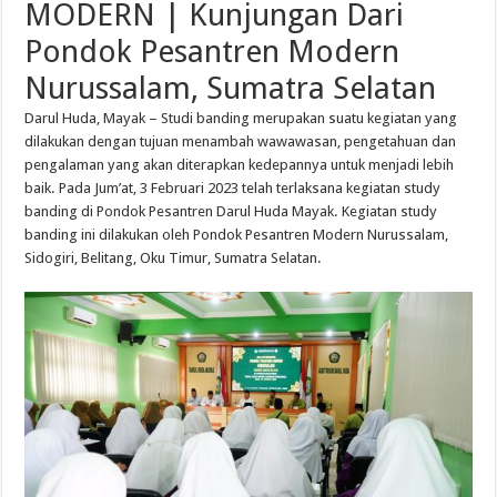
MODERN |
Kunjungan
Dari
Pondok
Pesantren
Modern
Nurussalam
, Sumatra Selatan
Darul
Huda,
Mayak
–
Studi
banding
merupakan
suatu
kegiatan
yang
dilakukan
dengan
tujuan
menambah
wawawasan
,
pengetahuan
dan
pengalaman
yang
akan
diterapkan
kedepannya
untuk
menjadi
lebih
baik
. Pada
Jum’at
, 3
Februari
2023
telah
terlaksana
kegiatan
study
banding di
Pondok
Pesantren
Darul
Huda
Mayak
.
Kegiatan
study
banding
ini
dilakukan
oleh
Pondok
Pesantren
Modern
Nurussalam
,
Sidogiri
,
Belitang
, Oku Timur, Sumatra Selatan.