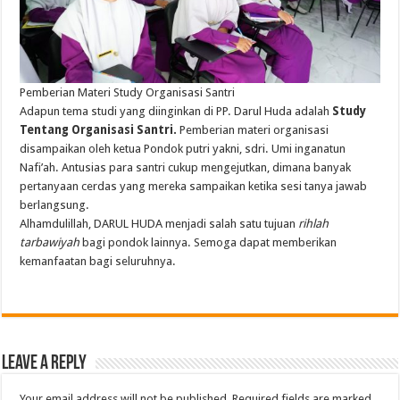
Pemberian
Materi
Study
Organisasi
Santri
Adapun
tema
studi
yang
diinginkan
di PP.
Darul
Huda
adalah
Study
Tentang
Organisasi
Santri
.
Pemberian
materi
organisasi
disampaikan
oleh
ketua
Pondok
putri
yakni
,
sdri
.
Umi
inganatun
Nafi’ah
.
Antusias
para
santri
cukup
mengejutkan
,
dimana
banyak
pertanyaan
cerdas
yang
mereka
sampaikan
ketika
sesi
tanya
jawab
berlangsung
.
Alhamdulillah, DARUL HUDA
menjadi
salah
satu
tujuan
rihlah
tarbawiyah
bagi
pondok
lainnya
.
Semoga
dapat
memberikan
kemanfaatan
bagi
seluruhnya
.
Leave a Reply
Your email address will not be published.
Required fields are marked