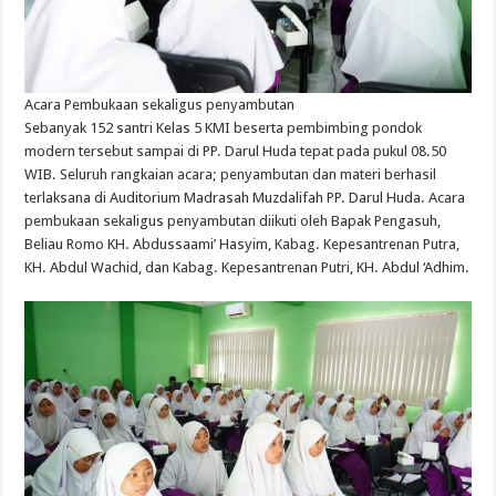
Acara
Pembukaan
sekaligus
penyambutan
Sebanyak
152
santri
Kelas 5 KMI
beserta
pembimbing
pondok
modern
tersebut
sampai
di PP.
Darul
Huda
tepat
pada
pukul
08.50
WIB.
Seluruh
rangkaian
acara;
penyambutan
dan
materi
berhasil
terlaksana
di Auditorium Madrasah
Muzdalifah
PP.
Darul
Huda. Acara
pembukaan
sekaligus
penyambutan
diikuti
oleh Bapak
Pengasuh
,
Beliau
Romo KH.
Abdussaami
’ Hasyim,
Kabag
.
Kepesantrenan
Putra,
KH. Abdul
Wachid
, dan
Kabag
.
Kepesantrenan
Putri, KH. Abdul ‘
Adhim
.