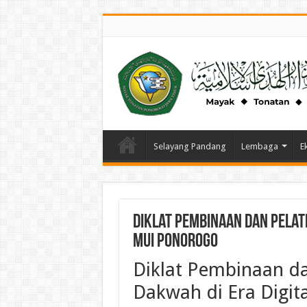
Selayang Pandang
Lembaga
E
Diklat Pembinaan dan Pelati
MUI Ponorogo
Diklat
Pembinaan
d
Dakwah
di Era Digi