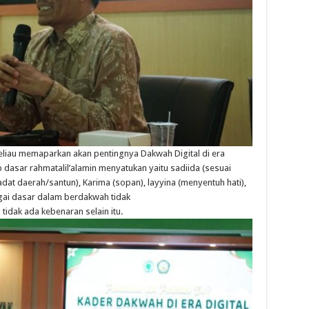
eliau
memaparkan
akan
pentingnya
Dakwah
Digital di era
p
dasar
rahmatalil’alamin
menyatukan
yaitu
sadiida
(
sesuai
adat
daerah
/
santun
), Karima (
sopan
),
layyina
(
menyentuh
hati
),
gai
dasar
dalam
berdakwah
tidak
g
tidak
ada
kebenaran
selain
itu
.