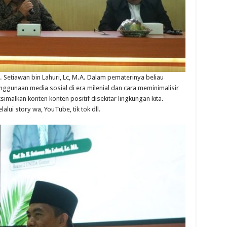
.
Setiawan
bin
Lahuri
,
Lc
, M.A.
Dalam
pematerinya
beliau
nggunaan
media
sosial
di era
milenial
dan
cara
meminimalisir
simalkan
konten
konten
positif
disekitar
lingkungan
kita
.
lalui
story
wa
, YouTube,
tik
tok
dll
.