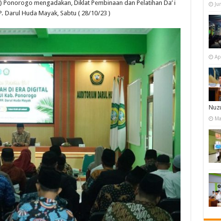
)
Ponorogo
mengadakan
,
Diklat
Pembinaan
dan
Pelatihan
Da’
i
Ju
P.
Darul
Huda
Mayak
,
Sabtu
( 28/10/23 )
Ap
Nuzu
Ma