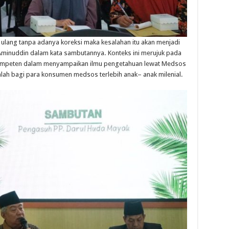
ulang
tanpa
adanya
koreksi
maka
kesalahan
itu
akan
menjadi
Aminuddin
dalam
kata
sambutannya
.
Konteks
ini
merujuk
pada
mpeten
dalam
menyampaikan
ilmu
pengetahuan
lewat
Medsos
alah
bagi
para
konsumen
medsos
terlebih
anak
–
anak
milenial
.