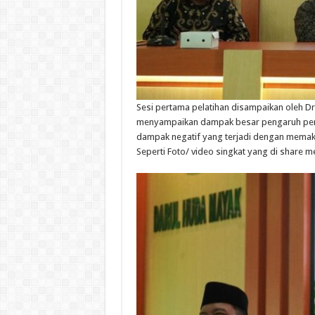
Sesi
pertama
pelatihan
disampaikan
oleh Dr
menyampaikan
dampak
besar
pengaruh
pe
dampak
negatif
yang
terjadi
dengan
memak
Seperti
Foto
/ video
singkat
yang di share
me