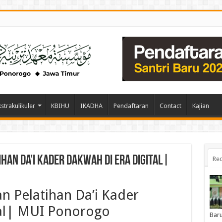
kstrakulikuler
KBIHU
IKADHA
Pendaftaran
Contact
Kajian
han Da’i Kader Dakwah di Era Digital|
Rec
an
Pelatihan
Da’i
Kader
tal| MUI
Ponorogo
Baru