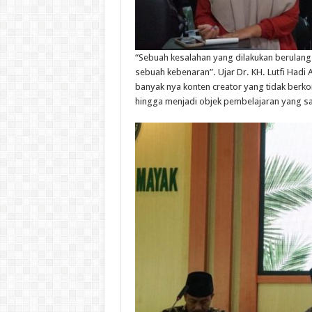
“
Sebuah
kesalahan
yang
dilakukan
berulang
sebuah
kebenaran
”.
Ujar
Dr. KH. Lutfi
Hadi
banyak
nya
konten
creator yang
tidak
berko
hingga
menjadi
objek
pembelajaran
yang s