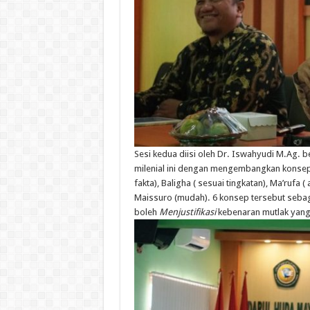
Sesi
kedua
diisi
oleh Dr.
Iswahyudi
M.Ag
.
b
milenial
ini
dengan
mengembangkan
konse
fakta
),
Baligha
(
sesuai
tingkatan
),
Ma’rufa
(
Maissuro
(
mudah
). 6
konsep
tersebut
seba
boleh
Menjustifikasi
kebenaran
mutlak
yan