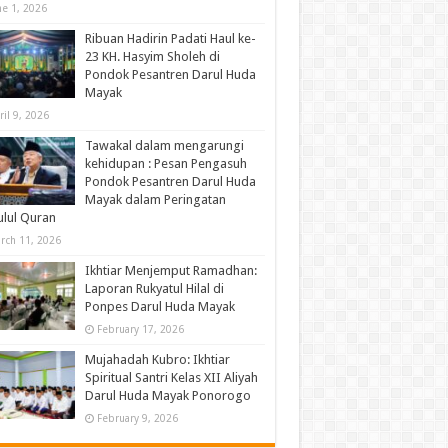
ne 1, 2026
Ribuan Hadirin Padati Haul ke-
23 KH. Hasyim Sholeh di
Pondok Pesantren Darul Huda
Mayak
ril 9, 2026
Tawakal dalam mengarungi
kehidupan : Pesan Pengasuh
Pondok Pesantren Darul Huda
Mayak dalam Peringatan
lul Quran
rch 11, 2026
Ikhtiar Menjemput Ramadhan:
Laporan Rukyatul Hilal di
Ponpes Darul Huda Mayak
February 17, 2026
Mujahadah Kubro: Ikhtiar
Spiritual Santri Kelas XII Aliyah
Darul Huda Mayak Ponorogo
February 9, 2026