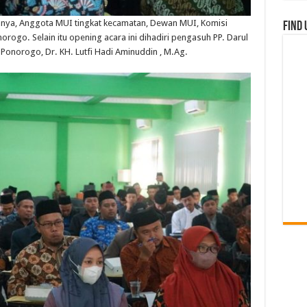
anya
,
Anggota
MUI
tingkat
kecamatan
, Dewan MUI,
Komisi
Find 
norogo
.
Selain
itu
opening acara
ini
dihadiri
pengasuh
PP.
Darul
I
Ponorogo
, Dr. KH. Lutfi
Hadi
Aminuddin
,
M.Ag
.