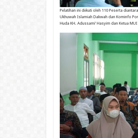
Pelatihan
ini
diikuti
oleh 110
Peserta
diantar
Ukhuwah
Islamiah
Dakwah
dan
Kominfo
Po
Huda KH.
Adussami
’ Hasyim dan
Ketua
MU