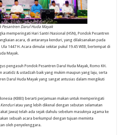
 Pesantren Darul Huda Mayak
ka memperingati Hari Santri Nasional (HSN), Pondok Pesantren
kaian acara, di antaranya kenduri, yang dilaksanakan pada
Ula 1447 H. Acara dimulai sekitar pukul 19.45 WIB, bertempat di
uda Mayak.
aligus pengasuh Pondok Pesantren Darul Huda Mayak, Romo KH.
 asatidz & ustadzah baik yang mukim maupun yang laju, serta
ntren Darul Huda Mayak yang sangat antusias dalam mengikuti
onesia (KBBI) berarti perjamuan makan untuk memperingati
.
Kenduri
atau yang lebih dikenal dengan sebutan selamatan
rakat Jawa) telah ada sejak dahulu sebelum masuknya agama ke
pakan sebuah acara berkumpul dengan tujuan meminta
tkan oleh penyelenggara.