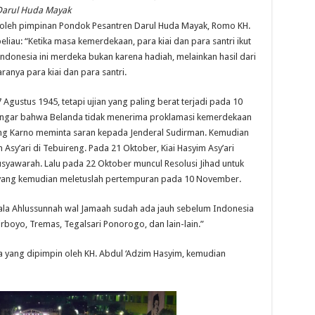
Darul Huda Mayak
 oleh pimpinan Pondok Pesantren Darul Huda Mayak, Romo KH.
liau: “Ketika masa kemerdekaan, para kiai dan para santri ikut
donesia ini merdeka bukan karena hadiah, melainkan hasil dari
ranya para kiai dan para santri.
ustus 1945, tetapi ujian yang paling berat terjadi pada 10
ngar bahwa Belanda tidak menerima proklamasi kemerdekaan
ng Karno meminta saran kepada Jenderal Sudirman. Kemudian
Asy’ari di Tebuireng. Pada 21 Oktober, Kiai Hasyim Asy’ari
awarah. Lalu pada 22 Oktober muncul Resolusi Jihad untuk
ang kemudian meletuslah pertempuran pada 10 November.
 ala Ahlussunnah wal Jamaah sudah ada jauh sebelum Indonesia
rboyo, Tremas, Tegalsari Ponorogo, dan lain-lain.”
 yang dipimpin oleh KH. Abdul ‘Adzim Hasyim, kemudian