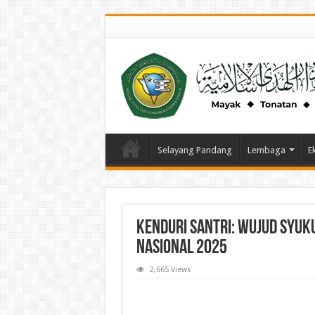
Selayang Pandang
Lembaga
E
Kenduri Santri: Wujud Syuku
Nasional 2025
2,665 Views