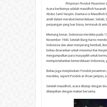
Pimpinan Pondok Pesantren 
Acara berikutnya adalah mauidhoh hasanah
Abdus Sami’ Hasyim. Diantara isi Mauidhoh be
andil dalam merebut kemerdekaan. Sebab, In
perjuangan yang luar biasa, termasuk di anta
Memang benar, Indonesia merdeka pada 17 Ag
November 1945. Setelah Bung Karno mende
Indonesia dan akan menyerang kembali, Bu
beliau disarankan untuk menemui Kiai Hasyim 
mengumpulkan para masyayikh untuk bermusy
mempertahankan kemerdekaan Indonesia, y
Beliau juga menjelaskan: Pondok pesantren
merdeka, seperti Pondok al-Ihsan Jampes, Li
Setelah mauidhoh, acara ditutup dengan doa
dilanjutkan dengan makan bersama.