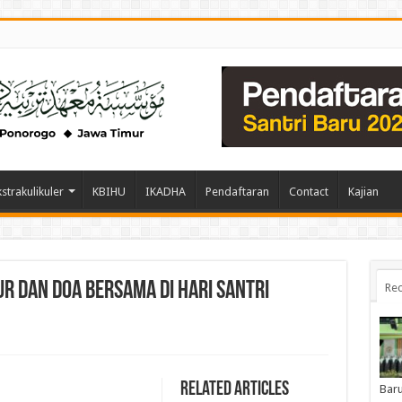
kstrakulikuler
KBIHU
IKADHA
Pendaftaran
Contact
Kajian
r dan Doa Bersama di Hari Santri
Rec
Related Articles
Baru