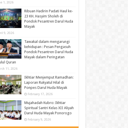
ne 1, 2026
Ribuan Hadirin Padati Haul ke-
23 KH. Hasyim Sholeh di
Pondok Pesantren Darul Huda
Mayak
ril 9, 2026
Tawakal dalam mengarungi
kehidupan : Pesan Pengasuh
Pondok Pesantren Darul Huda
Mayak dalam Peringatan
lul Quran
rch 11, 2026
Ikhtiar Menjemput Ramadhan:
Laporan Rukyatul Hilal di
Ponpes Darul Huda Mayak
February 17, 2026
Mujahadah Kubro: Ikhtiar
Spiritual Santri Kelas XII Aliyah
Darul Huda Mayak Ponorogo
February 9, 2026