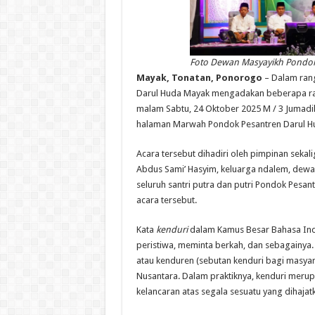
Foto Dewan Masyayikh Pondok
Mayak, Tonatan, Ponorogo
– Dalam rang
Darul Huda Mayak mengadakan beberapa rang
malam Sabtu, 24 Oktober 2025 M / 3 Jumadil 
halaman Marwah Pondok Pesantren Darul H
Acara tersebut dihadiri oleh pimpinan sek
Abdus Sami’ Hasyim, keluarga ndalem, dewan
seluruh santri putra dan putri Pondok Pesa
acara tersebut.
Kata
kenduri
dalam Kamus Besar Bahasa Ind
peristiwa, meminta berkah, dan sebagainya
atau kenduren (sebutan kenduri bagi masya
Nusantara. Dalam praktiknya, kenduri meru
kelancaran atas segala sesuatu yang dihaja