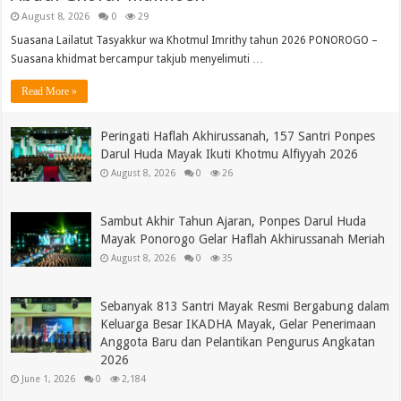
August 8, 2026
0
29
Suasana Lailatut Tasyakkur wa Khotmul Imrithy tahun 2026 PONOROGO –
Suasana khidmat bercampur takjub menyelimuti …
Read More »
Peringati Haflah Akhirussanah, 157 Santri Ponpes
Darul Huda Mayak Ikuti Khotmu Alfiyyah 2026
August 8, 2026
0
26
Sambut Akhir Tahun Ajaran, Ponpes Darul Huda
Mayak Ponorogo Gelar Haflah Akhirussanah Meriah
August 8, 2026
0
35
Sebanyak 813 Santri Mayak Resmi Bergabung dalam
Keluarga Besar IKADHA Mayak, Gelar Penerimaan
Anggota Baru dan Pelantikan Pengurus Angkatan
2026
June 1, 2026
0
2,184