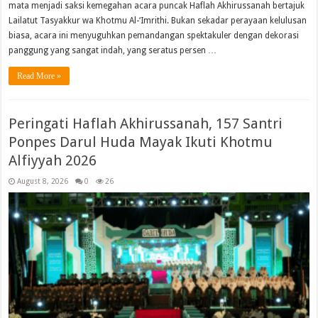
mata menjadi saksi kemegahan acara puncak Haflah Akhirussanah bertajuk
Lailatut Tasyakkur wa Khotmu Al-‘Imrithi. Bukan sekadar perayaan kelulusan
biasa, acara ini menyuguhkan pemandangan spektakuler dengan dekorasi
panggung yang sangat indah, yang seratus persen …
Read More »
Peringati Haflah Akhirussanah, 157 Santri
Ponpes Darul Huda Mayak Ikuti Khotmu
Alfiyyah 2026
August 8, 2026
0
26