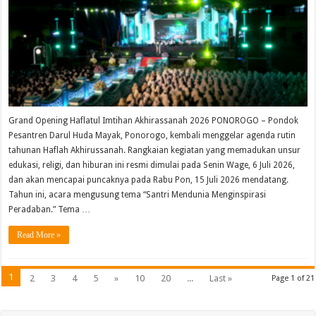
Grand Opening Haflatul Imtihan Akhirassanah 2026 PONOROGO – Pondok
Pesantren Darul Huda Mayak, Ponorogo, kembali menggelar agenda rutin
tahunan Haflah Akhirussanah. Rangkaian kegiatan yang memadukan unsur
edukasi, religi, dan hiburan ini resmi dimulai pada Senin Wage, 6 Juli 2026,
dan akan mencapai puncaknya pada Rabu Pon, 15 Juli 2026 mendatang.
Tahun ini, acara mengusung tema “Santri Mendunia Menginspirasi
Peradaban.” Tema …
Read More »
1
2
3
4
5
»
10
20
...
Last »
Page 1 of 21