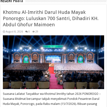
Recent Posts
Khotmu Al-Imrithi Darul Huda Mayak
Ponorogo: Luluskan 700 Santri, Dihadiri KH.
Abdul Ghofur Maimoen
August 8, 2026
0
29
Suasana Lailatut Tasyakkur wa Khotmul Imrithy tahun 2026 PONOROGO –
Suasana khidmat bercampur takjub menyelimuti Pondok Pesantren Darul
Huda Mayak, Ponorogo, pada Rabu malam (15/7/2026). Ribuan pasang