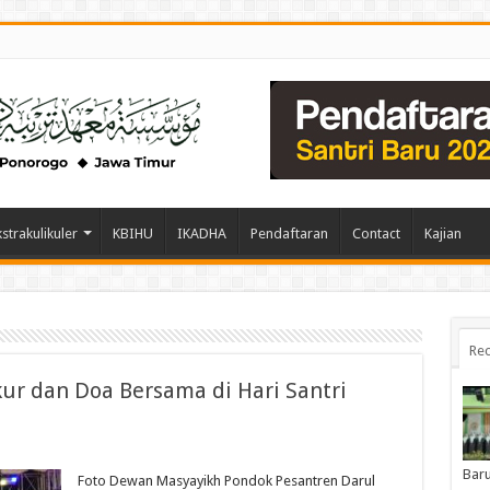
kstrakulikuler
KBIHU
IKADHA
Pendaftaran
Contact
Kajian
Rec
ur dan Doa Bersama di Hari Santri
Baru
Foto Dewan Masyayikh Pondok Pesantren Darul