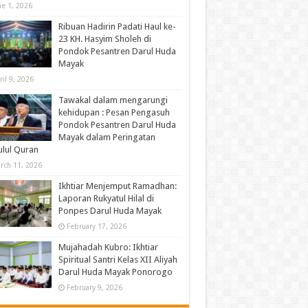
ne 1, 2026
Ribuan Hadirin Padati Haul ke-
23 KH. Hasyim Sholeh di
Pondok Pesantren Darul Huda
Mayak
ril 9, 2026
Tawakal dalam mengarungi
kehidupan : Pesan Pengasuh
Pondok Pesantren Darul Huda
Mayak dalam Peringatan
lul Quran
rch 11, 2026
Ikhtiar Menjemput Ramadhan:
Laporan Rukyatul Hilal di
Ponpes Darul Huda Mayak
February 17, 2026
Mujahadah Kubro: Ikhtiar
Spiritual Santri Kelas XII Aliyah
Darul Huda Mayak Ponorogo
February 9, 2026