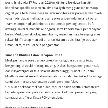
posisi hilal pada 17 Februari 2026 ini dihitung berdasarkan titik
koordinat spesifik pesantren. Tim Falakiyah menggunakan teleskop
digital yang terhubung dengan layar monitor agar para kiai dan tokoh
yang hadir dapat melihat langsung proses pemindaian langit barat.
​”Kami memperhatikan beberapa parameter penting seperti irtifa’
(ketinggian) hilal, mabsuh (elongasi), serta kondisi fraksi pencahayaan
bulan. Meskipun teknologi membantu, kesaksian mata telanjang atau
rukyah bil fi’li tetap menjadi prioritas dalam tradisi kita,” jelas Ust. H.
Umar Salim, M.Pd.I di sela pengamatan.
Suasana Khidmat dan Harapan Umat
​Meskipun angin sore bertiup cukup kencang, para peserta tetap
bergeming di posisi masing-masing. Diskusi hangat mengenai hisab
dan rukyat terjadi di sela-sela waktu menunggu sunset. Dr. Idam
Musthofa menekankan bahwa kegiatan ini adalah bentuk edukasi bagi
santri dan masyarakat tentang pentingnya ilmu falak.
​”Ini bukan sekadar melihat bulan, tapi ini adalah bentuk ketaatan kita
kepada syariat dan pelestarian khazanah keilmuan pesantren yang
sangat presisi,” ujar Ketua PCNU tersebut.
Prosedur Pasca-Pengamatan