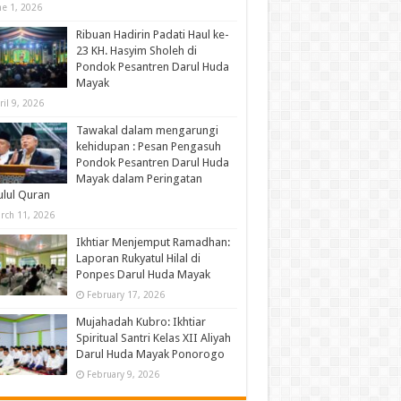
ne 1, 2026
Ribuan Hadirin Padati Haul ke-
23 KH. Hasyim Sholeh di
Pondok Pesantren Darul Huda
Mayak
ril 9, 2026
Tawakal dalam mengarungi
kehidupan : Pesan Pengasuh
Pondok Pesantren Darul Huda
Mayak dalam Peringatan
lul Quran
rch 11, 2026
Ikhtiar Menjemput Ramadhan:
Laporan Rukyatul Hilal di
Ponpes Darul Huda Mayak
February 17, 2026
Mujahadah Kubro: Ikhtiar
Spiritual Santri Kelas XII Aliyah
Darul Huda Mayak Ponorogo
February 9, 2026