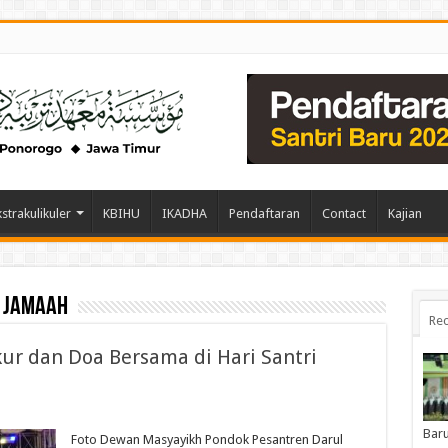
kstrakulikuler
KBIHU
IKADHA
Pendaftaran
Contact
Kajian
 Jamaah
Rec
ur dan Doa Bersama di Hari Santri
Baru
Foto Dewan Masyayikh Pondok Pesantren Darul