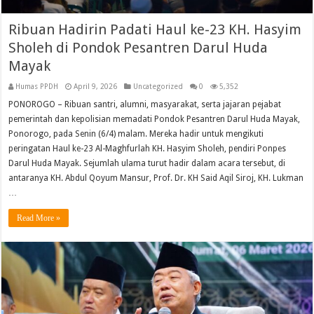
Ribuan Hadirin Padati Haul ke-23 KH. Hasyim
Sholeh di Pondok Pesantren Darul Huda
Mayak
Humas PPDH
April 9, 2026
Uncategorized
0
5,352
PONOROGO – Ribuan santri, alumni, masyarakat, serta jajaran pejabat
pemerintah dan kepolisian memadati Pondok Pesantren Darul Huda Mayak,
Ponorogo, pada Senin (6/4) malam. Mereka hadir untuk mengikuti
peringatan Haul ke-23 Al-Maghfurlah KH. Hasyim Sholeh, pendiri Ponpes
Darul Huda Mayak. Sejumlah ulama turut hadir dalam acara tersebut, di
antaranya KH. Abdul Qoyum Mansur, Prof. Dr. KH Said Aqil Siroj, KH. Lukman
…
Read More »