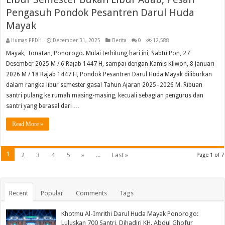
Pengasuh Pondok Pesantren Darul Huda
Mayak
Humas PPDH
December 31, 2025
Berita
0
12,588
Mayak, Tonatan, Ponorogo. Mulai terhitung hari ini, Sabtu Pon, 27
Desember 2025 M / 6 Rajab 1447 H, sampai dengan Kamis Kliwon, 8 Januari
2026 M / 18 Rajab 1447 H, Pondok Pesantren Darul Huda Mayak diliburkan
dalam rangka libur semester gasal Tahun Ajaran 2025–2026 M. Ribuan
santri pulang ke rumah masing-masing, kecuali sebagian pengurus dan
santri yang berasal dari …
Read More »
1
2
3
4
5
»
...
Last »
Page 1 of 7
Recent
Popular
Comments
Tags
Khotmu Al-Imrithi Darul Huda Mayak Ponorogo:
Luluskan 700 Santri, Dihadiri KH. Abdul Ghofur