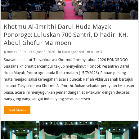
Khotmu Al-Imrithi Darul Huda Mayak
Ponorogo: Luluskan 700 Santri, Dihadiri KH.
Abdul Ghofur Maimoen
Humas PPDH
August 8, 2026
Uncategorized
0
3
Suasana Lailatut Tasyakkur wa Khotmul Imrithy tahun 2026 PONOROGO –
Suasana khidmat bercampur takjub menyelimuti Pondok Pesantren Darul
Huda Mayak, Ponorogo, pada Rabu malam (15/7/2026). Ribuan pasang
mata menjadi saksi kemegahan acara puncak Haflah Akhirussanah bertajuk
Lailatut Tasyakkur wa Khotmu Al-‘Imrithi. Bukan sekadar perayaan kelulusan
biasa, acara ini menyuguhkan pemandangan spektakuler dengan dekorasi
panggung yang sangat indah, yang seratus persen …
Read More »