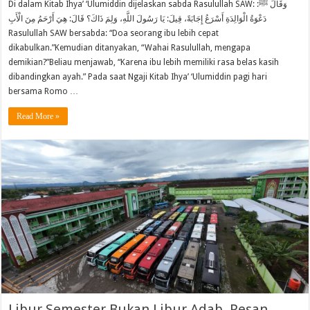
Di dalam Kitab Ihya’ ‘Ulumiddin dijelaskan sabda Rasulullah SAW: وَقَالَ ﷺ:
دَعْوَةُ الْوَالِدَةِ أَسْرَعُ إِجَابَةً، قِيلَ: يَا رَسُولَ اللَّهِ، وَلِمَ ذَاكَ؟ قَالَ: هِيَ أَرْحَمُ مِنَ الْأَبِ
Rasulullah SAW bersabda: “Doa seorang ibu lebih cepat
dikabulkan.”Kemudian ditanyakan, “Wahai Rasulullah, mengapa
demikian?”Beliau menjawab, “Karena ibu lebih memiliki rasa belas kasih
dibandingkan ayah.” Pada saat Ngaji Kitab Ihya’ ‘Ulumiddin pagi hari
bersama Romo …
Read More »
Libur Semester Bukan Libur Adab, Pesan