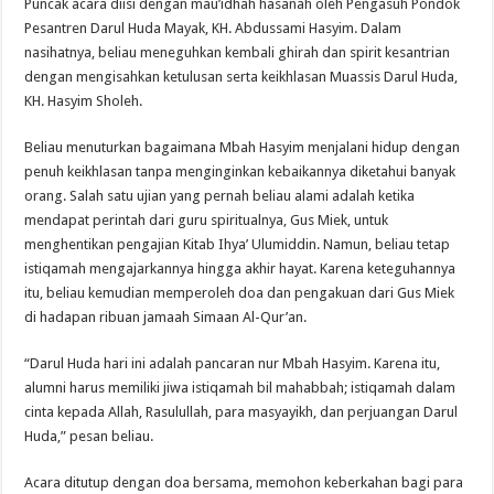
Puncak acara diisi dengan mau’idhah hasanah oleh Pengasuh Pondok
Pesantren Darul Huda Mayak, KH. Abdussami Hasyim. Dalam
nasihatnya, beliau meneguhkan kembali ghirah dan spirit kesantrian
dengan mengisahkan ketulusan serta keikhlasan Muassis Darul Huda,
KH. Hasyim Sholeh.
Beliau menuturkan bagaimana Mbah Hasyim menjalani hidup dengan
penuh keikhlasan tanpa menginginkan kebaikannya diketahui banyak
orang. Salah satu ujian yang pernah beliau alami adalah ketika
mendapat perintah dari guru spiritualnya, Gus Miek, untuk
menghentikan pengajian Kitab Ihya’ Ulumiddin. Namun, beliau tetap
istiqamah mengajarkannya hingga akhir hayat. Karena keteguhannya
itu, beliau kemudian memperoleh doa dan pengakuan dari Gus Miek
di hadapan ribuan jamaah Simaan Al-Qur’an.
“Darul Huda hari ini adalah pancaran nur Mbah Hasyim. Karena itu,
alumni harus memiliki jiwa istiqamah bil mahabbah; istiqamah dalam
cinta kepada Allah, Rasulullah, para masyayikh, dan perjuangan Darul
Huda,” pesan beliau.
Acara ditutup dengan doa bersama, memohon keberkahan bagi para