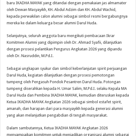
baru IKADHA MAYAK yang ditandai dengan pemakaian jas almamater
oleh Dewan Masyayikh, KH. Abdul Adzim dan KH. Abdul Wachid,
kepada perwakilan calon alumni sebagai simbol resmi bergabungnya
mereka ke dalam keluarga besar alumni Darul Huda.
Selanjutnya, seluruh anggota baru mengikuti pembacaan Ikrar
Komitmen Alumni yang dipimpin oleh Dr. Ahmad Syafii, dilanjutkan
dengan prosesi pelantikan Pengurus Angkatan 2026 yang dipandu
oleh Dr. Nasruddin, M.Pd.I.
Sebagai ungkapan syukur dan simbol keberlanjutan spirit perjuangan
Darul Huda, kegiatan dilanjutkan dengan prosesi pemotongan
tumpeng oleh Pengasuh Pondok Pesantren Darul Huda. Potongan
tumpeng diserahkan kepada H. Umar Salim, M.Pd.I. selaku Kepala MA
Darul Huda dan Pembina IKADHA MAYAK, kemudian diteruskan kepada
Ketua IKADHA MAYAK Angkatan 2026 sebagai simbol estafet spirit,
amanah, dan harapan dari para masyayikh kepada generasi alumni
yang akan melanjutkan pengabdian di tengah masyarakat.
Dalam sambutannya, Ketua IKADHA MAYAK Angkatan 2026
menyampaikan komitmen untuk menjadikan organisasi alumni sebagai