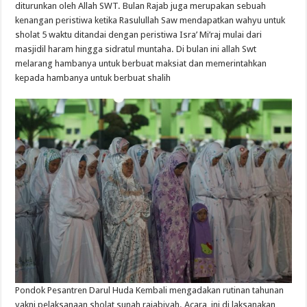
diturunkan
oleh Allah SWT.
Bulan
Rajab juga
merupakan
sebuah
kenangan
peristiwa
ketika
Rasulullah
Saw
mendapatkan
wahyu
untuk
sholat
5
waktu
ditandai
dengan
peristiwa
Isra
’
Mi’raj
mulai
dari
masjidil
haram
hingga
sidratul
muntaha
. Di
bulan
ini
allah
Swt
melarang
hambanya
untuk
berbuat
maksiat
dan
memerintahkan
kepada
hambanya
untuk
berbuat
shalih
Pondok
Pesantren
Darul
Huda
Kembali
mengadakan
rutinan
tahunan
yakni
pelaksanaan
sholat
sunah
rajabiyah
.
Acara
ini
di
laksanakan