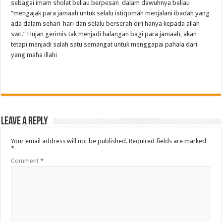
sebagai
imam
sholat
beliau
berpesan
dalam
dawuhnya
beliau
“
mengajak
para
jamaah
untuk
selalu
istiqomah
menjalani
ibadah
yang
ada
dalam
sehari-hari
dan
selalu
berserah
diri
hanya
kepada
allah
swt
.”
Hujan
gerimis
tak
menjadi
halangan
bagi
para
jamaah
,
akan
tetapi
menjadi
salah
satu
semangat
untuk
menggapai
pahala
dari
yang
maha
illahi
Leave a Reply
Your email address will not be published.
Required fields are marked
*
Comment
*