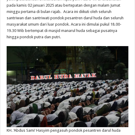
pada
kamis
02
januari
2025
atau
bertepatan
dengan
malam
Jumat
minggu
pertama
di
bulan
rajab
. Acara
ini
diikuti
oleh
seluruh
santriwan
dan
santriwati
pondok
pesantren
darul
huda
dan
seluruh
masyarakat
umum
dari
luar
pondok
. Acara
ini
dimulai
pukul
18.00-
19.30
Wib
bertempat
di masjid
manarul
huda
sebagai
pusatnya
hingga
pondok
putra
dan
putri
.
KH. ‘
Abdus
Sami’ Hasyim
pengasuh
pondok
pesantren
darul
huda